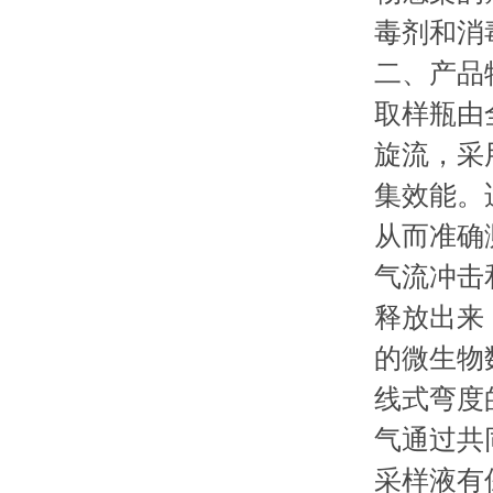
毒剂和消
二、产品
取样瓶由全
旋流
集效能
从而准确
气流冲击
释放出来
的微生物数量
线式弯度的
气通过共同
采样液有保