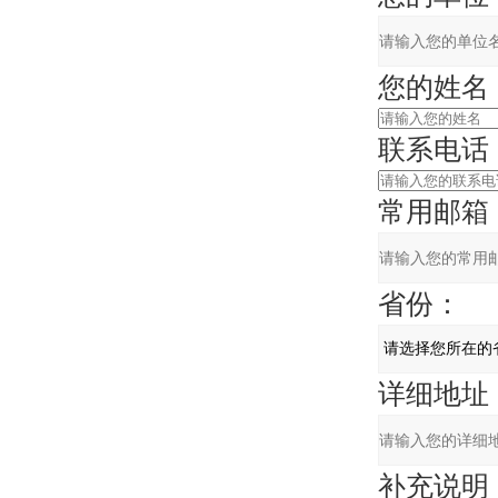
您的姓名
联系电话
常用邮箱
省份：
详细地址
补充说明