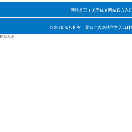
网站首页
关于红杏网站官方入
|
© 2019 版权所有：北京红杏网站官方入口科
网站地图