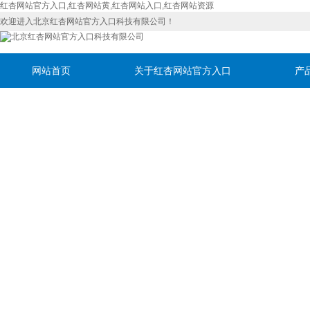
红杏网站官方入口,红杏网站黄,红杏网站入口,红杏网站资源
欢迎进入北京红杏网站官方入口科技有限公司！
网站首页
关于红杏网站官方入口
产
联系红杏网站官方入口