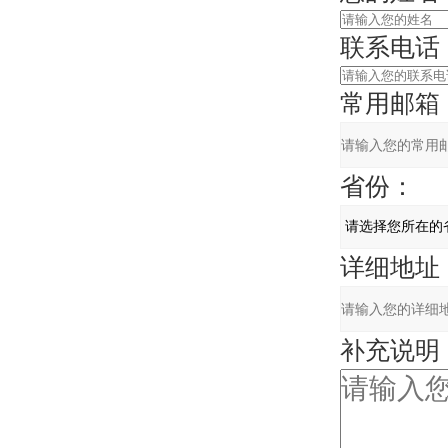
联系电话
常用邮箱
省份：
详细地址
补充说明