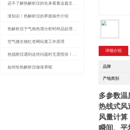
还不了解热解析仪的先来看看这篇文章吧
涨知识！热解析仪的界面操作介绍
热解析仪于气相色谱分析时样品处理的应用
空气微生物红杏网站黄工作原理
详细介绍
热脱附仪遇到这些问题时无需慌张！给您支招
品牌
如何给热解析仪做保养呢
产地类别
多参数温
热线式风速
风量计算
瞬间、平