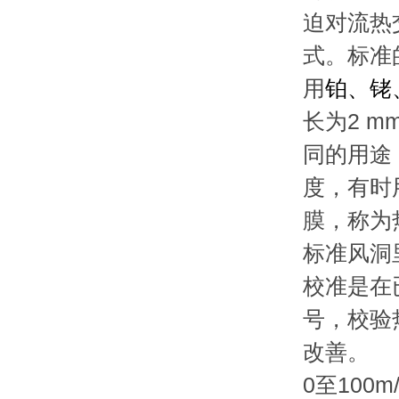
迫对流热
式
用
铂
、
铑

长为2 
同的用途
度，有
膜，称
标准风洞里
校准是在
号，校
改善。
0至100m