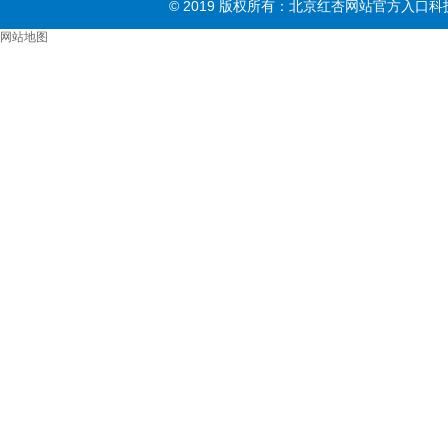
© 2019 版权所有：北京红杏网站官方入口科
网站地图