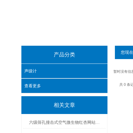
您现在的
产品分类
声级计
暂时没有信
共 0 条
查看更多
相关文章
六级筛孔撞击式空气微生物红杏网站黄这么受欢迎是为什么？