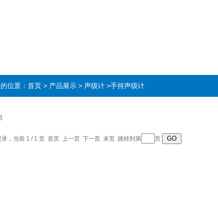
位置：
首页
>
产品展示
>
声级计
>手持声级计
息
记录，当前 1 / 1 页 首页 上一页 下一页 末页 跳转到第
页