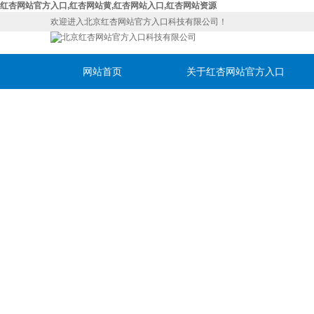
红杏网站官方入口,红杏网站黄,红杏网站入口,红杏网站资源
欢迎进入北京红杏网站官方入口科技有限公司！
网站首页
关于红杏网站官方入口
联系红杏网站官方入口